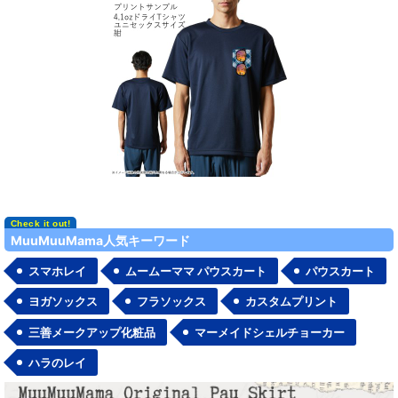
MuuMuuMama人気キーワード
スマホレイ
ムームーママ パウスカート
パウスカート
ヨガソックス
フラソックス
カスタムプリント
三善メークアップ化粧品
マーメイドシェルチョーカー
ハラのレイ