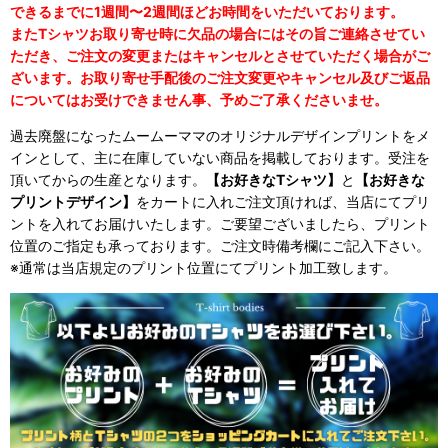
できるまでに1週間〜2週間ほどお時間をいただいております。
またTシャツお取り寄せ時に欠品の場合にはその旨ご連絡させてい
ただき、ご注文の変更またはキャンセルとさせていただく場合がご
ざいます。お取り寄せ手配後のご注文変更やキャンセル及びご返品
についてはお受けできません事、予めご了承くださいませ。
過去廃盤になったムームーママのオリジナルデザインプリントをメ
インとして、主に在庫していない商品を掲載しております。受注を
頂いてからの生産となります。
【お好きなTシャツ】
と
【お好きな
プリントデザイン】
をカートに入れご注文頂ければ、当店にてプリ
ントを入れてお届けいたします。ご要望ございましたら、プリント
位置のご指定も承っております。ご注文時備考欄にご記入下さい。
※通常は当店規定のプリント位置にてプリント加工致します。