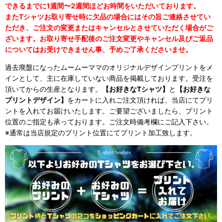
できるまでに1週間〜2週間ほどお時間をいただいております。
またTシャツお取り寄せ時に欠品の場合にはその旨ご連絡させてい
ただき、ご注文の変更またはキャンセルとさせていただく場合がご
ざいます。お取り寄せ手配後のご注文変更やキャンセル及びご返品
についてはお受けできません事、予めご了承くださいませ。
過去廃盤になったムームーママのオリジナルデザインプリントをメ
インとして、主に在庫していない商品を掲載しております。受注を
頂いてからの生産となります。
【お好きなTシャツ】
と
【お好きな
プリントデザイン】
をカートに入れご注文頂ければ、当店にてプリ
ントを入れてお届けいたします。ご要望ございましたら、プリント
位置のご指定も承っております。ご注文時備考欄にご記入下さい。
※通常は当店規定のプリント位置にてプリント加工致します。