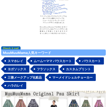
MuuMuuMama人気キーワード
スマホレイ
ムームーママ パウスカート
パウスカート
ヨガソックス
フラソックス
カスタムプリント
三善メークアップ化粧品
マーメイドシェルチョーカー
ハラのレイ