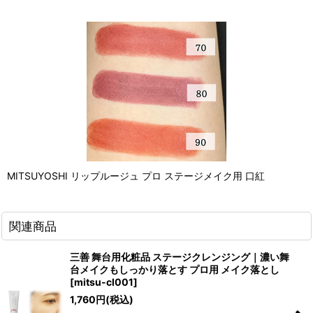
MITSUYOSHI リップルージュ プロ ステージメイク用 口紅
関連商品
三善 舞台用化粧品 ステージクレンジング｜濃い舞
台メイクもしっかり落とす プロ用 メイク落とし
[
mitsu-cl001
]
1,760
円
(税込)