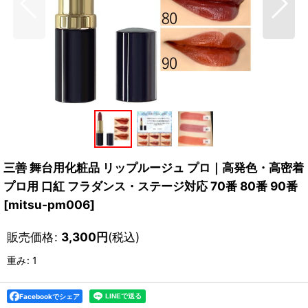
三善 舞台用化粧品 リップルージュ プロ｜高発色・高密着
プロ用 口紅 フラダンス・ステージ対応 70番 80番 90番
[
mitsu-pm006
]
販売価格
:
3,300
円
(税込)
重み
:
1
Facebookでシェア