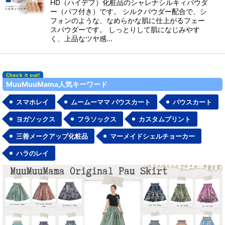
HD（ハイデフ）化粧品のシャレナシルキィパウダ
ー（パフ付き）です。 シルクパウダー配合で、シ
フォンのような、なめらかな肌に仕上がるフェー
スパウダーです。 しっとりして肌になじみやす
く、上品なツヤ感…
MuuMuuMama人気キーワード
スマホレイ
ムームーママ パウスカート
パウスカート
ヨガソックス
フラソックス
カスタムプリント
三善メークアップ化粧品
マーメイドシェルチョーカー
ハラのレイ