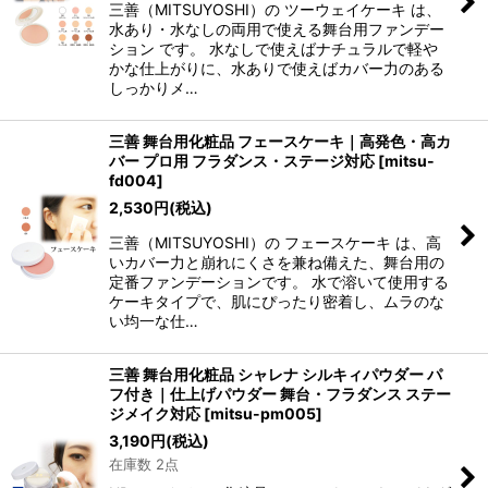
三善（MITSUYOSHI）の ツーウェイケーキ は、
水あり・水なしの両用で使える舞台用ファンデー
ション です。 水なしで使えばナチュラルで軽や
かな仕上がりに、水ありで使えばカバー力のある
しっかりメ…
三善 舞台用化粧品 フェースケーキ｜高発色・高カ
バー プロ用 フラダンス・ステージ対応
[
mitsu-
fd004
]
2,530
円
(税込)
三善（MITSUYOSHI）の フェースケーキ は、高
いカバー力と崩れにくさを兼ね備えた、舞台用の
定番ファンデーションです。 水で溶いて使用する
ケーキタイプで、肌にぴったり密着し、ムラのな
い均一な仕…
三善 舞台用化粧品 シャレナ シルキィパウダー パ
フ付き｜仕上げパウダー 舞台・フラダンス ステー
ジメイク対応
[
mitsu-pm005
]
3,190
円
(税込)
在庫数 2点