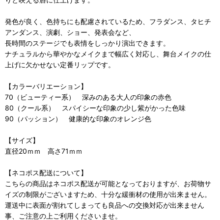
発色が良く、色持ちにも配慮されているため、フラダンス、タヒチ
アンダンス、演劇、ショー、発表会など、
長時間のステージでも表情をしっかり演出できます。
ナチュラルから華やかなメイクまで幅広く対応し、舞台メイクの仕
上げに欠かせない定番リップです。
【カラーバリエーション】
70（ビューティー系） 深みのある大人の印象の赤色
80（クール系） スパイシーな印象の少し紫がかった色味
90（パッション） 健康的な印象のオレンジ色
【サイズ】
直径20ｍｍ 高さ71ｍｍ
【ネコポス配送について】
こちらの商品はネコポス配送が可能となっておりますが、お荷物サ
イズの制限がございますため、十分な緩衝材の使用が出来ません。
運送中に表面が割れてしまっても良品への交換対応が出来ません
事、ご注意の上ご利用くださいませ。