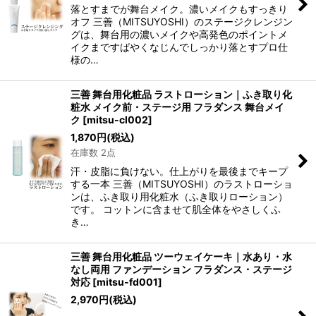
落とすまでが舞台メイク。濃いメイクもすっきり
オフ 三善（MITSUYOSHI）のステージクレンジン
グは、舞台用の濃いメイクや高発色のポイントメ
イクまですばやくなじんでしっかり落とすプロ仕
様の…
三善 舞台用化粧品 ラストローション｜ふき取り化
粧水 メイク前・ステージ用 フラダンス 舞台メイ
ク
[
mitsu-cl002
]
1,870
円
(税込)
在庫数 2点
汗・皮脂に負けない。仕上がりを最後までキープ
する一本 三善（MITSUYOSHI）のラストローショ
ンは、ふき取り用化粧水（ふき取りローション）
です。 コットンに含ませて肌全体をやさしくふ
き…
三善 舞台用化粧品 ツーウェイケーキ｜水あり・水
なし両用 ファンデーション フラダンス・ステージ
対応
[
mitsu-fd001
]
2,970
円
(税込)