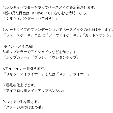
4.シルキィパウダーを使ってベースメイクを定着させます。
※粉の見た目色は白いがめいくになじむと透明になる。
『シルキィパウダー（パフ付き）』
5.ケーキタイプのファンデーションでベースメイクの仕上げをします
『フェースケーキ』または『ツーウェイケーキ』/『カットスポンジ
[ポイントメイク編]
6.ポップカラーでアイシャドウなどを作ります。
『ポップカラー』『ブラシ』『ウレタンチップ』
7.アイライナーを引きます。
『リキッドアイライナー』または『ステージライナー』
8.眉毛を仕上げます。
『アイブロウ用メイクアップペンシル』
9.つけまつ毛を着ける。
『ステージ用つけまつ毛』