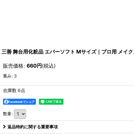
三善 舞台用化粧品 エバーソフト Mサイズ｜プロ用 メイク
販売価格
:
660
円
(税込)
重み
:
3
在庫数 6点
Facebookでシェア
数量
:
返品特約に関する重要事項