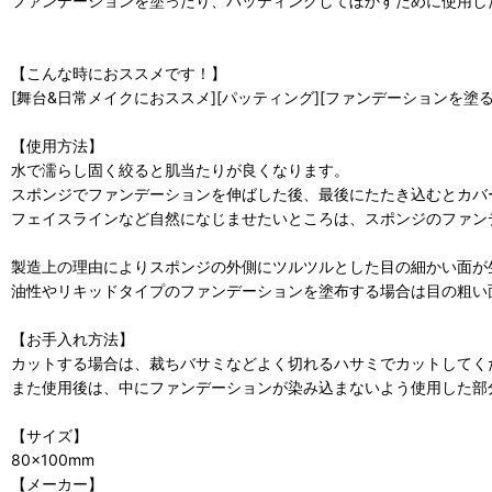
ファンデーションを塗ったり、パッティングしてぼかすために使用し
【こんな時におススメです！】
[舞台&日常メイクにおススメ][パッティング][ファンデーションを塗る]
【使用方法】
水で濡らし固く絞ると肌当たりが良くなります。
スポンジでファンデーションを伸ばした後、最後にたたき込むとカバ
フェイスラインなど自然になじませたいところは、スポンジのファン
製造上の理由によりスポンジの外側にツルツルとした目の細かい面が
油性やリキッドタイプのファンデーションを塗布する場合は目の粗い
【お手入れ方法】
カットする場合は、裁ちバサミなどよく切れるハサミでカットしてく
また使用後は、中にファンデーションが染み込まないよう使用した部
【サイズ】
80×100mm
【メーカー】