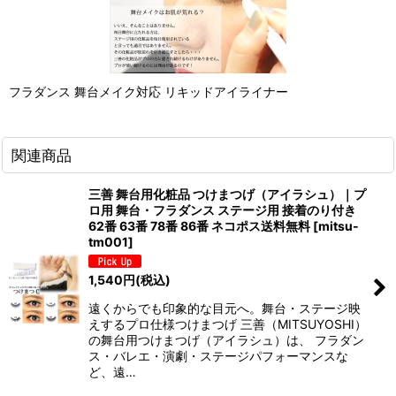
フラダンス 舞台メイク対応 リキッドアイライナー
関連商品
三善 舞台用化粧品 つけまつげ（アイラシュ）｜プ
ロ用 舞台・フラダンス ステージ用 接着のり付き
62番 63番 78番 86番 ネコポス送料無料
[
mitsu-
tm001
]
1,540
円
(税込)
遠くからでも印象的な目元へ。舞台・ステージ映
えするプロ仕様つけまつげ 三善（MITSUYOSHI）
の舞台用つけまつげ（アイラシュ）は、 フラダン
ス・バレエ・演劇・ステージパフォーマンスな
ど、遠…