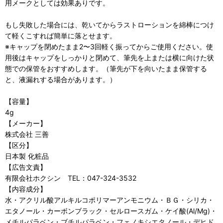
用メークとしては効果ありです。
もし失敗した場合には、乾いてからラストローションを綿棒につけ
て軽くこすれば簡単に落とせます。
※キャップを閉めたまま2〜3回軽く振ってからご使用ください。使
用後はキャップをしっかりと閉めて、筆先を上または横に向けた状
態での保管をおすすめします。（筆先が下を向いたまま保管する
と、液漏れする場合があります。）
【容量】
4g
【メーカー】
株式会社 三善
【区分】
日本製 化粧品
【広告文責】
有限会社ホクシン TEL：047-324-3532
【内容成分】
水・アクリル酸アルキルコポリマーアンモニウム・ＢＧ・シリカ・
エタノール・カーボンブラック・セルロースガム・ケイ酸(Al/Mg)・
メチルパラベン・ブチルパラベン・フェノキシエタノール・デヒド