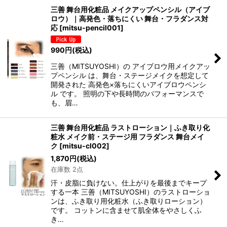
三善 舞台用化粧品 メイクアップペンシル（アイブ
ロウ）｜高発色・落ちにくい 舞台・フラダンス対
応
[
mitsu-pencil001
]
990
円
(税込)
三善（MITSUYOSHI）の アイブロウ用メイクアッ
プペンシル は、舞台・ステージメイクを想定して
開発された 高発色×落ちにくいアイブロウペンシ
ル です。 照明の下や長時間のパフォーマンスで
も、眉…
三善 舞台用化粧品 ラストローション｜ふき取り化
粧水 メイク前・ステージ用 フラダンス 舞台メイ
ク
[
mitsu-cl002
]
1,870
円
(税込)
在庫数 2点
汗・皮脂に負けない。仕上がりを最後までキープ
する一本 三善（MITSUYOSHI）のラストローショ
ンは、ふき取り用化粧水（ふき取りローション）
です。 コットンに含ませて肌全体をやさしくふ
き…