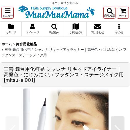
一筆で、表情が変わる。
メニュー
商品検索
カート
カテゴリ
マイページ
商品検索
ご利用案内
問い合わせ
その他
ホーム
>
舞台用化粧品
>
三善 舞台用化粧品 シャレナ リキッドアイライナー｜高発色・にじみにくい フ
ラダンス・ステージメイク用
三善 舞台用化粧品 シャレナ リキッドアイライナー｜
高発色・にじみにくい フラダンス・ステージメイク用
[
mitsu-el001
]