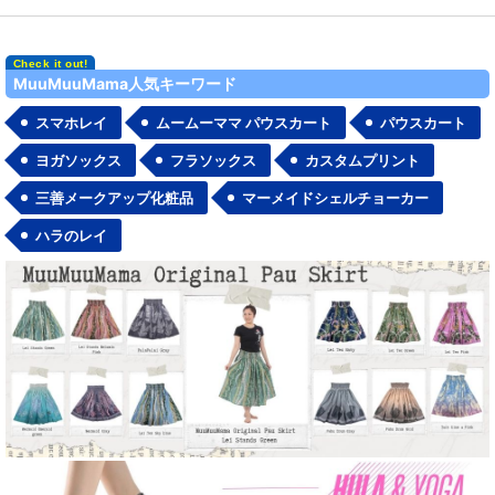
MuuMuuMama人気キーワード
スマホレイ
ムームーママ パウスカート
パウスカート
ヨガソックス
フラソックス
カスタムプリント
三善メークアップ化粧品
マーメイドシェルチョーカー
ハラのレイ