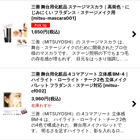
三善 舞台用化粧品 ステージマスカラ｜高発色・に
じみにくい フラダンス・ステージメイク用
[
mitsu-mascara001
]
1,650
円
(税込)
三善（MITSUYOSHI）の ステージマスカラ は、
舞台・ステージメイクのために開発されたプロ仕
様のマスカラです。 ステージ照明の下でもまつ毛
の存在感が埋もれず、 目元をはっきり強調し、…
三善 舞台用化粧品 4コマアソート 立体感 BM-4｜
ハイライト・ローライト・チーク2色 立体メイク
パレット フラダンス・ステージ対応
[
mitsu-
cf002
]
3,960
円
(税込)
在庫わずか
三善（MITSUYOSHI）の 4コマアソート 立体感
BM-4 は、 ハイライト・ローライト・チーク2色
の4色で構成された、舞台用メイクパレットで
す。 明るさを足すハイライト、影を入れるロ…