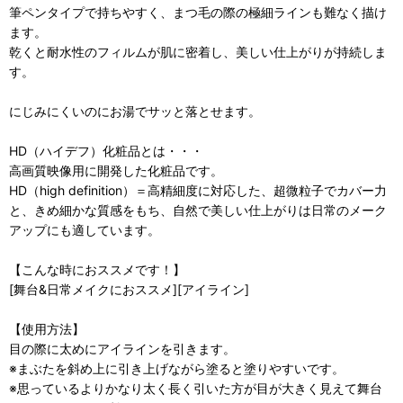
筆ペンタイプで持ちやすく、まつ毛の際の極細ラインも難なく描け
ます。
乾くと耐水性のフィルムが肌に密着し、美しい仕上がりが持続しま
す。
にじみにくいのにお湯でサッと落とせます。
HD（ハイデフ）化粧品とは・・・
高画質映像用に開発した化粧品です。
HD（high definition）＝高精細度に対応した、超微粒子でカバー力
と、きめ細かな質感をもち、自然で美しい仕上がりは日常のメーク
アップにも適しています。
【こんな時におススメです！】
[舞台&日常メイクにおススメ][アイライン]
【使用方法】
目の際に太めにアイラインを引きます。
※まぶたを斜め上に引き上げながら塗ると塗りやすいです。
※思っているよりかなり太く長く引いた方が目が大きく見えて舞台