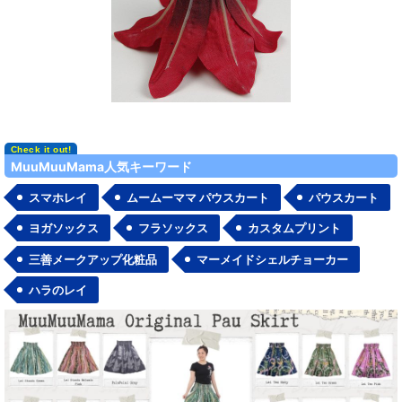
MuuMuuMama人気キーワード
スマホレイ
ムームーママ パウスカート
パウスカート
ヨガソックス
フラソックス
カスタムプリント
三善メークアップ化粧品
マーメイドシェルチョーカー
ハラのレイ