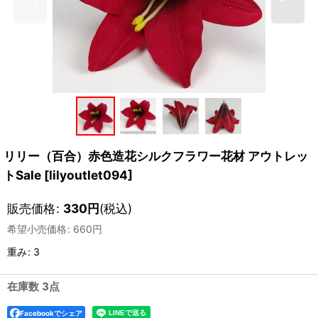
リリー（百合）赤色造花シルクフラワー花材 アウトレッ
トSale
[
lilyoutlet094
]
販売価格
:
330
円
(税込)
希望小売価格
:
660
円
重み
:
3
在庫数 3点
Facebookでシェア