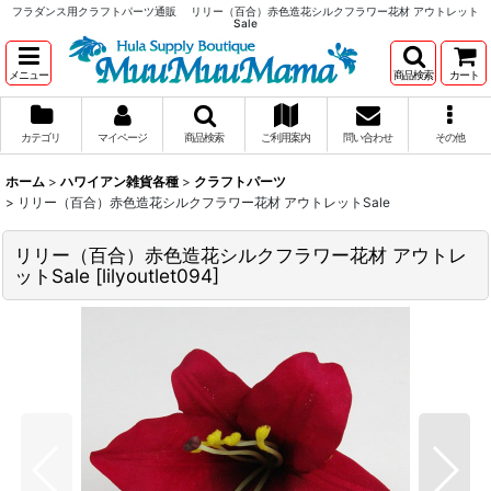
フラダンス用クラフトパーツ通販 リリー（百合）赤色造花シルクフラワー花材 アウトレット
Sale
メニュー
商品検索
カート
カテゴリ
マイページ
商品検索
ご利用案内
問い合わせ
その他
ホーム
>
ハワイアン雑貨各種
>
クラフトパーツ
>
リリー（百合）赤色造花シルクフラワー花材 アウトレットSale
リリー（百合）赤色造花シルクフラワー花材 アウトレ
ットSale
[
lilyoutlet094
]