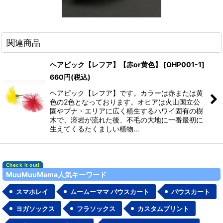
関連商品
ヘアピック【レフア】【赤or黄色】
[
OHP001-1
]
660
円
(税込)
ヘアピック【レフア】です。カラーは赤または黄
色の2色となっております。オヒアは火山国立公
園やプナ・エリアに広く植生するハワイ固有の樹
木で、溶岩が流れた後、不毛の大地に一番最初に
生えてくるたくましい植物…
MuuMuuMama人気キーワード
スマホレイ
ムームーママ パウスカート
パウスカート
ヨガソックス
フラソックス
カスタムプリント