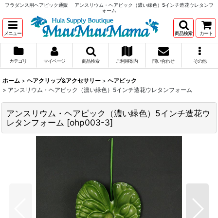
フラダンス用ヘアピック通販 アンスリウム・ヘアピック（濃い緑色）5インチ造花ウレタンフ
ォーム
メニュー
商品検索
カート
カテゴリ
マイページ
商品検索
ご利用案内
問い合わせ
その他
ホーム
>
ヘアクリップ&アクセサリー
>
ヘアピック
>
アンスリウム・ヘアピック（濃い緑色）5インチ造花ウレタンフォーム
アンスリウム・ヘアピック（濃い緑色）5インチ造花ウ
レタンフォーム
[
ohp003-3
]