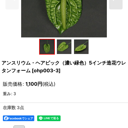
アンスリウム・ヘアピック（濃い緑色）5インチ造花ウレ
タンフォーム
[
ohp003-3
]
販売価格
:
1,100
円
(税込)
重み
:
3
在庫数 3点
Facebookでシェア