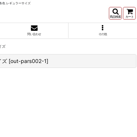
各色 レギュラーサイズ
商品検索
カート
問い合わせ
その他
イズ
イズ
[
out-pars002-1
]