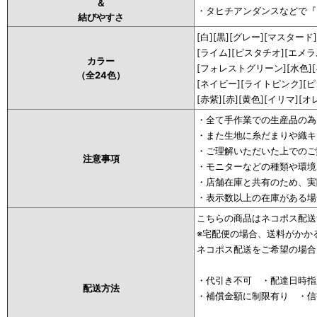
＆
・タヒチアンダンスなどで『
結びやすさ
[白][黒][グレー][マスタード]
[ライム][ピスタチオ][エメ
カラー
[フォレストグリーン][水色]
（全24色）
[ネイビー][ライトピンク][ピ
[赤紫][赤][黄色][イリマ][オ
・全て手作業での生産品の為
・また生地に糸だまりや織キ
・ご理解いただいた上でのご
注意事項
・モニターなどの種類や環境
・店舗在庫と共有のため、実
・表示数以上の在庫がある場
こちらの商品はネコポス配送
※宅配便の場合、送料がかか
ネコポス配送をご希望の場合
・代引き不可 ・配達日時指
配送方法
・補償金額に制限有り ・信