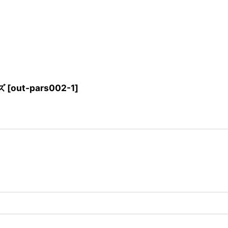
ズ
[
out-pars002-1
]