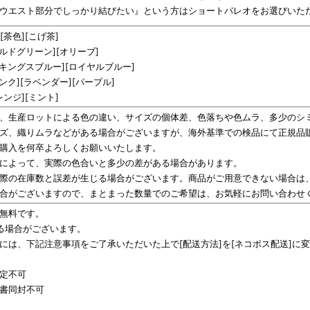
ウエスト部分でしっかり結びたい』という方はショートパレオをお選びいた
[茶色][こげ茶]
ラルドグリーン][オリーブ]
[キングスブルー][ロイヤルブルー]
ンク][ラベンダー][パープル]
レンジ][ミント]
、生産ロットによる色の違い、サイズの個体差、色落ちや色ムラ、多少のシ
ズ、織りムラなどがある場合がございますが、海外基準での検品にて正規品
購入を何卒よろしくお願いいたします。
によって、実際の色合いと多少の差がある場合があります。
際の在庫数と誤差が生じる場合がございます。商品がご用意できない場合は
合がございますので、まとまった数量でのご希望は、お気軽にお問い合わせ
無料です。
る場合がございます。
には、下記注意事項をご了承いただいた上で[配送方法]を[ネコポス配送]に
定不可
書同封不可