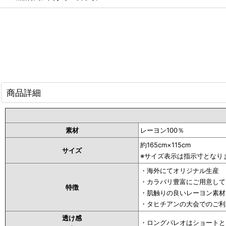
商品詳細
素材
レーヨン100％
約165cm×115cm
サイズ
※サイズ表示は指示寸となり
・海外にてオリジナル生産
・カラバリ豊富にご用意して
特徴
・肌触りの良いレーヨン素材
・タヒチアンの大会でのご利
透け感
・ロングパレオはショートと