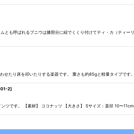
ラムとも呼ばれるプニウは膝部分に紐でくくり付けてティ・カ（ティー
わせたり床を叩いたりする楽器です。 重さも約85gと軽量タイプです。 【素
001-2
]
ツです。 【素材】 ココナッツ 【大きさ】 Sサイズ：直径 10〜11cm 高さ