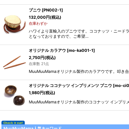
プニウ
[
PN002-1
]
132,000
円
(税込)
在庫わずか
ハワイより直輸入のプニウです。ココナッツ・ニード
となっておりますので、ご希望…
オリジナル カラアウ
[
mo-ka001-1
]
2,750
円
(税込)
在庫数 21点
MuuMuuMamaオリジナル製作のカラアウです。叩き合
オリジナル ココナッツ インプリメンツ プニウ
[
mo-ci
1,980
円
(税込)
MuuMuuMamaオリジナル製作のココナッツ インプリメン
MuuMuuMama人気キーワード