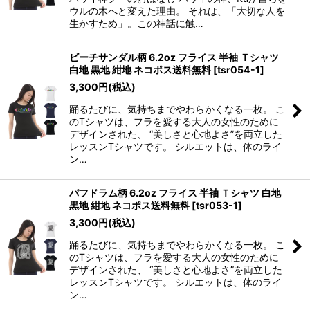
ウルの木へと変えた理由。 それは、「大切な人を
生かすため」。この神話に触…
ビーチサンダル柄 6.2oz フライス 半袖 Ｔシャツ
白地 黒地 紺地 ネコポス送料無料
[
tsr054-1
]
3,300
円
(税込)
踊るたびに、気持ちまでやわらかくなる一枚。 こ
のTシャツは、フラを愛する大人の女性のために
デザインされた、 “美しさと心地よさ”を両立した
レッスンTシャツです。 シルエットは、体のライ
ン…
パフドラム柄 6.2oz フライス 半袖 Ｔシャツ 白地
黒地 紺地 ネコポス送料無料
[
tsr053-1
]
3,300
円
(税込)
踊るたびに、気持ちまでやわらかくなる一枚。 こ
のTシャツは、フラを愛する大人の女性のために
デザインされた、 “美しさと心地よさ”を両立した
レッスンTシャツです。 シルエットは、体のライ
ン…