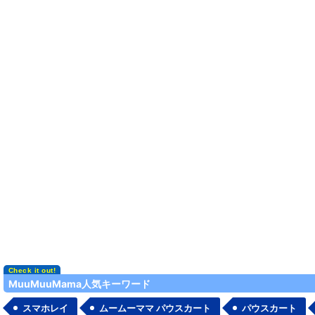
MuuMuuMama人気キーワード
スマホレイ
ムームーママ パウスカート
パウスカート