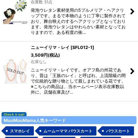
在庫数 31点
発泡ウレタン素材使用の5プルメリア・ヘアクリ
ップです。まるで本物のように丁寧に製作されて
おり、舞台映えのするヘアクリップとなっており
ます。発泡ウレタンはやわらかい素材となってお
りますので、ある程度の衝…
ニューイリマ・レイ
[
SFL012-1
]
3,509
円
(税込)
在庫なし
ニューイリマ・レイです。オアフ島の州花であ
り、昔は「王族のレイ」と呼ばれ、上流階級の間
で伝統的な贈り物として親しまれている花です。
※こちらの商品は、当ホームページ表示在庫数以
外に、店舗在庫及び…
MuuMuuMama人気キーワード
スマホレイ
ムームーママ パウスカート
パウスカート