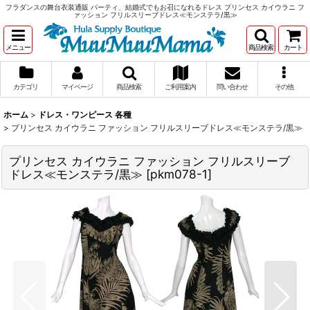
フラダンスの舞台衣装通販 パーティ、結婚式でもお召になれるドレス プリンセス カイウラニ フ
ァッション フリルスリーブドレス≪モンステラ/黒≫
メニュー
商品検索
カート
カテゴリ
マイページ
商品検索
ご利用案内
問い合わせ
その他
ホーム
>
ドレス・ワンピース 各種
>
プリンセス カイウラニ ファッション フリルスリーブドレス≪モンステラ/黒≫
プリンセス カイウラニ ファッション フリルスリーブ
ドレス≪モンステラ/黒≫
[
pkm078-1
]