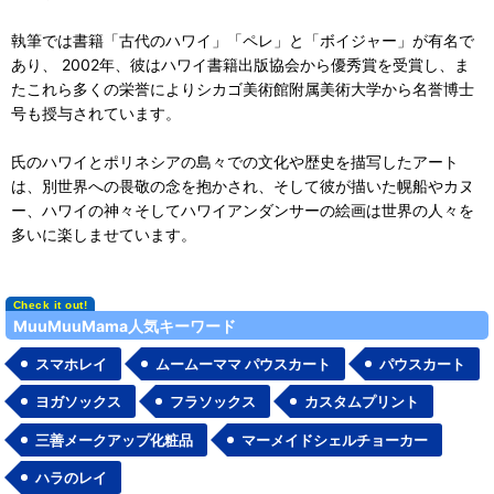
執筆では書籍「古代のハワイ」「ペレ」と「ボイジャー」が有名で
あり、 2002年、彼はハワイ書籍出版協会から優秀賞を受賞し、ま
たこれら多くの栄誉によりシカゴ美術館附属美術大学から名誉博士
号も授与されています。
氏のハワイとポリネシアの島々での文化や歴史を描写したアート
は、別世界への畏敬の念を抱かされ、そして彼が描いた幌船やカヌ
ー、ハワイの神々そしてハワイアンダンサーの絵画は世界の人々を
多いに楽しませています。
MuuMuuMama人気キーワード
スマホレイ
ムームーママ パウスカート
パウスカート
ヨガソックス
フラソックス
カスタムプリント
三善メークアップ化粧品
マーメイドシェルチョーカー
ハラのレイ