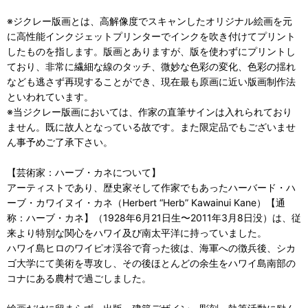
※ジクレー版画とは、高解像度でスキャンしたオリジナル絵画を元
に高性能インクジェットプリンターでインクを吹き付けてプリント
したものを指します。版画とありますが、版を使わずにプリントし
ており、非常に繊細な線のタッチ、微妙な色彩の変化、色彩の揺れ
なども逃さず再現することができ、現在最も原画に近い版画制作法
といわれています。
※当ジクレー版画においては、作家の直筆サインは入れられており
ません。既に故人となっている故です。また限定品でもございませ
ん事予めご了承下さい。
【芸術家：ハーブ・カネについて】
アーティストであり、歴史家そして作家でもあったハーバード・ハ
ーブ・カワイヌイ・カネ（Herbert “Herb” Kawainui Kane）【通
称：ハーブ・カネ】（1928年6月21日生〜2011年3月8日没）は、従
来より特別な関心をハワイ及び南太平洋に持っていました。
ハワイ島ヒロのワイピオ渓谷で育った彼は、海軍への徴兵後、シカ
ゴ大学にて美術を専攻し、その後ほとんどの余生をハワイ島南部の
コナにある農村で過ごしました。