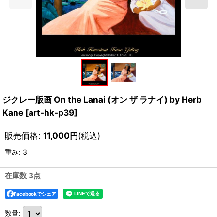
ジクレー版画 On the Lanai (オン ザ ラナイ) by Herb
Kane
[
art-hk-p39
]
販売価格
:
11,000
円
(税込)
重み
:
3
在庫数 3点
Facebookでシェア
数量
: