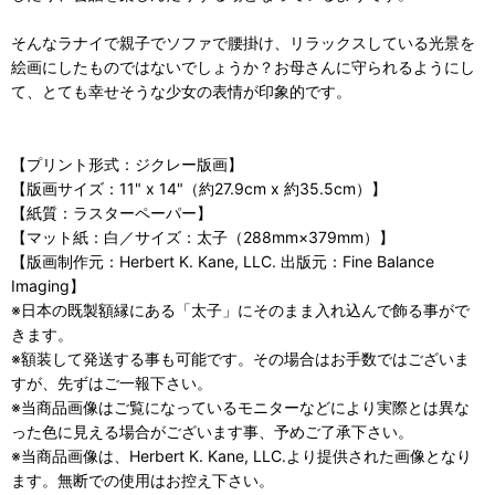
そんなラナイで親子でソファで腰掛け、リラックスしている光景を
絵画にしたものではないでしょうか？お母さんに守られるようにし
て、とても幸せそうな少女の表情が印象的です。
【プリント形式：ジクレー版画】
【版画サイズ：11" x 14"（約27.9cm x 約35.5cm）】
【紙質：ラスターペーパー】
【マット紙：白／サイズ：太子（288mm×379mm）】
【版画制作元：Herbert K. Kane, LLC. 出版元：Fine Balance
Imaging】
※日本の既製額縁にある「太子」にそのまま入れ込んで飾る事がで
きます。
※額装して発送する事も可能です。その場合はお手数ではございま
すが、先ずはご一報下さい。
※当商品画像はご覧になっているモニターなどにより実際とは異な
った色に見える場合がございます事、予めご了承下さい。
※当商品画像は、Herbert K. Kane, LLC.より提供された画像となり
ます。無断での使用はお控え下さい。