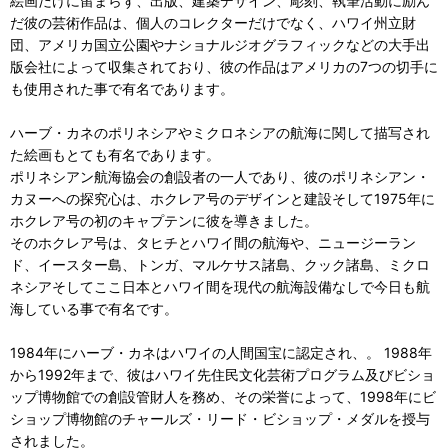
絵画だけに留まらず、出版、建築デザイン、彫刻、執筆活動に励ん
だ彼の芸術作品は、個人のコレクターだけでなく、ハワイ州立財
団、アメリカ国立公園やナショナルジオグラフィックなどの大手出
版会社によって収集されており、彼の作品はアメリカの7つの切手に
も使用された事で有名であります。
ハーブ・カネのポリネシアやミクロネシアの航海に関して描写され
た絵画もとても有名であります。
ポリネシアン航海協会の創設者の一人であり、彼のポリネシアン・
カヌーへの探究心は、ホクレア号のデザインと建設そして1975年に
ホクレア号の初のキャプテンに彼を導きました。
そのホクレア号は、タヒチとハワイ間の航海や、ニュージーラン
ド、イースター島、トンガ、マルケサス諸島、クック諸島、ミクロ
ネシアそしてここ日本とハワイ間を現代の航海設備なしで今日も航
海している事で有名です。
1984年にハーブ・カネはハワイの人間国宝に認定され、。 1988年
から1992年まで、彼はハワイ先住民文化芸術プログラム及びビショ
ップ博物館での創設管財人を務め、その栄誉によって、1998年にビ
ショップ博物館のチャールズ・リード・ビショップ・メダルを授与
されました。