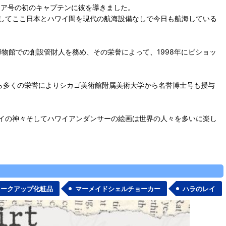
レア号の初のキャプテンに彼を導きました。
してここ日本とハワイ間を現代の航海設備なしで今日も航海している
博物館での創設管財人を務め、その栄誉によって、1998年にビショッ
れら多くの栄誉によりシカゴ美術館附属美術大学から名誉博士号も授与
イの神々そしてハワイアンダンサーの絵画は世界の人々を多いに楽し
メークアップ化粧品
マーメイドシェルチョーカー
ハラのレイ