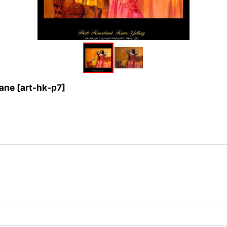
ane
[
art-hk-p7
]