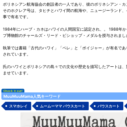
ポリネシアン航海協会の創設者の一人であり、彼のポリネシアン・カ
そのホクレア号は、タヒチとハワイ間の航海や、ニュージーランド、
事で有名です。
1984年にハーブ・カネはハワイの人間国宝に認定され、。 1988
プ博物館のチャールズ・リード・ビショップ・メダルを授与されまし
執筆では書籍「古代のハワイ」「ペレ」と「ボイジャー」が有名であり
されています。
氏のハワイとポリネシアの島々での文化や歴史を描写したアートは、
ませています。
MuuMuuMama人気キーワード
スマホレイ
ムームーママ パウスカート
パウスカート