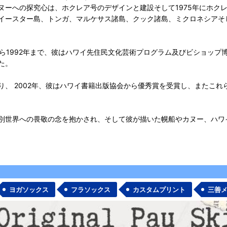
ヌーへの探究心は、ホクレア号のデザインと建設そして1975年にホク
イースター島、トンガ、マルケサス諸島、クック諸島、ミクロネシアそ
年から1992年まで、彼はハワイ先住民文化芸術プログラム及びビショップ
た。
、 2002年、彼はハワイ書籍出版協会から優秀賞を受賞し、またこ
別世界への畏敬の念を抱かされ、そして彼が描いた幌船やカヌー、ハワ
ヨガソックス
フラソックス
カスタムプリント
三善