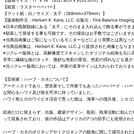
【版画サイズ：11" x 14"（約27.9cm x 約35.5cm）】
【紙質：ラスターペーパー】
【マット紙：白／サイズ：太子（288mm×379mm）】
【版画制作元：Herbert K. Kane, LLC. 出版元：Fine Balance Imagin
※日本の既製額縁にある「太子」にそのまま入れ込んで飾る事ができ
※額装して発送する事も可能です。その場合はお手数ではございます
※当商品画像はご覧になっているモニターなどにより実際とは異なっ
※当商品画像は、Herbert K. Kane, LLC.より提供された画像
※ジクレー版画とは、高解像度でスキャンしたオリジナル絵画を元に
非常に繊細な線のタッチ、微妙な色彩の変化、色彩の揺れなども逃さ
※当ジクレー版画においては、作家の直筆サインは入れられておりま
【芸術家：ハーブ・カネについて】
アーティストであり、歴史家そして作家でもあったハーバード・ハーブ・カワイヌ
な関心をハワイ及び南太平洋に持っていました。
ハワイ島ヒロのワイピオ渓谷で育った彼は、海軍への徴兵後、シカゴ
絵画だけに留まらず、出版、建築デザイン、彫刻、執筆活動に励んだ
って収集されており、彼の作品はアメリカの7つの切手にも使用され
ハーブ・カネのポリネシアやミクロネシアの航海に関して描写された