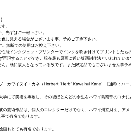
g】
ます。
が、先ずはご一報下さい。
た色に見える場合がございます事、予めご了承下さい。
となります。無断での使用はお控え下さい。
高性能インクジェットプリンターでインクを吹き付けてプリントしたも
ず再現することができ、現在最も原画に近い版画制作法といわれていま
せん。既に故人となっている故です。また限定品でもございません事予
イ・カネ（Herbert “Herb” Kawainui Kane）【通称：ハ
大学にて美術を専攻し、その後ほとんどの余生をハワイ島南部のコナに
彼の芸術作品は、個人のコレクターだけでなく、ハワイ州立財団、アメ
た事で有名であります。
絵画もとても有名であります。