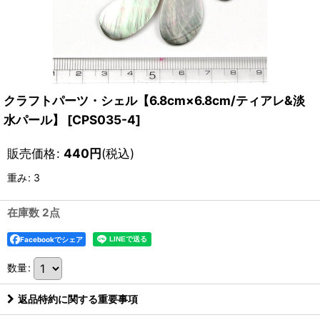
クラフトパーツ・シェル【6.8cm×6.8cm/ティアレ&淡
水パール】
[
CPS035-4
]
販売価格
:
440
円
(税込)
重み
:
3
在庫数 2点
Facebookでシェア
数量
:
返品特約に関する重要事項