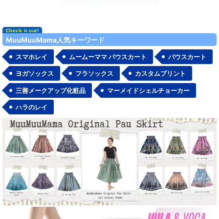
MuuMuuMama人気キーワード
スマホレイ
ムームーママ パウスカート
パウスカート
ヨガソックス
フラソックス
カスタムプリント
三善メークアップ化粧品
マーメイドシェルチョーカー
ハラのレイ