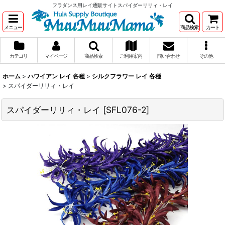
フラダンス用レイ通販サイトスパイダーリリィ・レイ
メニュー
商品検索
カート
カテゴリ
マイページ
商品検索
ご利用案内
問い合わせ
その他
ホーム
>
ハワイアン レイ 各種
>
シルクフラワー レイ 各種
>
スパイダーリリィ・レイ
スパイダーリリィ・レイ
[
SFL076-2
]