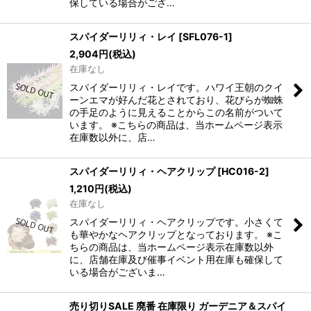
保している場合がござ…
スパイダーリリィ・レイ
[
SFL076-1
]
2,904
円
(税込)
在庫なし
スパイダーリリィ・レイです。ハワイ王朝のクイ
ーンエマが好んだ花とされており、花びらが蜘蛛
の手足のように見えることからこの名前がついて
います。 ※こちらの商品は、当ホームページ表示
在庫数以外に、店…
スパイダーリリィ・ヘアクリップ
[
HC016-2
]
1,210
円
(税込)
在庫なし
スパイダーリリィ・ヘアクリップです。小さくて
も華やかなヘアクリップとなっております。 ※こ
ちらの商品は、当ホームページ表示在庫数以外
に、店舗在庫及び催事イベント用在庫も確保して
いる場合がございま…
売り切りSALE 廃番 在庫限り ガーデニア＆スパイ