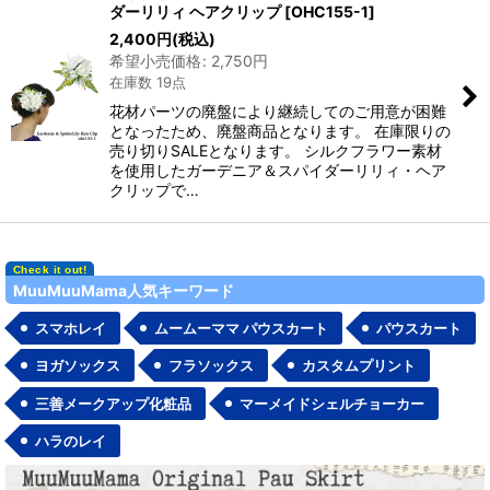
ダーリリィ ヘアクリップ
[
OHC155-1
]
2,400
円
(税込)
希望小売価格
:
2,750
円
在庫数 19点
花材パーツの廃盤により継続してのご用意が困難
となったため、廃盤商品となります。 在庫限りの
売り切りSALEとなります。 シルクフラワー素材
を使用したガーデニア＆スパイダーリリィ・ヘア
クリップで…
MuuMuuMama人気キーワード
スマホレイ
ムームーママ パウスカート
パウスカート
ヨガソックス
フラソックス
カスタムプリント
三善メークアップ化粧品
マーメイドシェルチョーカー
ハラのレイ