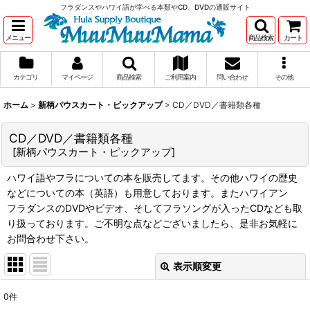
フラダンスやハワイ語が学べる本類やCD、DVDの通販サイト
メニュー
商品検索
カート
カテゴリ
マイページ
商品検索
ご利用案内
問い合わせ
その他
ホーム
>
新柄パウスカート・ピックアップ
>
CD／DVD／書籍類各種
CD／DVD／書籍類各種
[
新柄パウスカート・ピックアップ
]
ハワイ語やフラについての本を販売してます。その他ハワイの歴史
などについての本（英語）も用意しております。またハワイアン
フラダンスのDVDやビデオ、そしてフラソングが入ったCDなども取
り扱っております。ご不明な点などございましたら、是非お気軽に
お問合わせ下さい。
表示順変更
閉じる
0
件
表示数
: