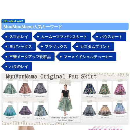
在庫あり
並び順
:
MuuMuuMama人気キーワード
スマホレイ
ムームーママ パウスカート
パウスカート
絞り込む
ヨガソックス
フラソックス
カスタムプリント
三善メークアップ化粧品
マーメイドシェルチョーカー
ハラのレイ