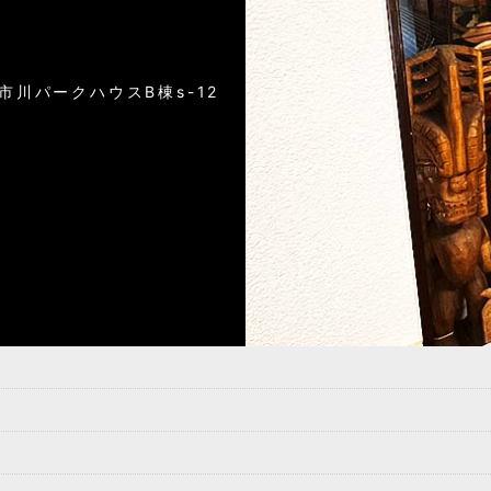
）
6市川パークハウスB棟s-12