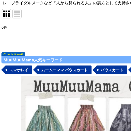
レ・ブライダルメークなど『人から見られる人』の裏方として支持さ
0
件
表示数
:
在庫あり
並び順
:
MuuMuuMama人気キーワード
スマホレイ
ムームーママ パウスカート
パウスカート