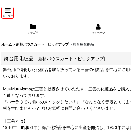
メニュー
カテゴリ
マイページ
ホーム
>
新柄パウスカート・ピックアップ
>
舞台用化粧品
舞台用化粧品
[
新柄パウスカート・ピックアップ
]
舞台用に特化した化粧品を取り扱っている三善の化粧品を中心にご用
いております。
MuuMuuMamaは三善と提携させていただき、三善の化粧品をご
可能となっております。
『ハーラウでお揃いのメイクをしたい！』『なんとなく普段と同じよ
術を学びませんか？ぜひお気軽にお問い合わせくださいませ。
【三善とは】
1946年（昭和21年）舞台化粧品を中心に生産を開始し、1953