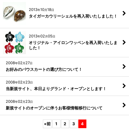
2013
10
18
年
月
日
タイガーカウリーシェルを再入荷いたしました！
2013
02
05
年
月
日
オリジナル・アイロンワッペンを再入荷いたしま
した！
2008
02
27
年
月
日
お好みのパウスカートの選び方について！
2008
02
23
年
月
日
当新規サイト、本日よりグランド・オープンとします！
2008
02
23
年
月
日
新規サイトのオープンに伴うお客様情報移行について
«
前
1
2
3
4