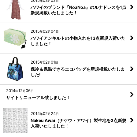
2015
03
02
年
月
日
ハワイのブランド『NoaNoa』のルナドレスを1点
新規掲載いたしました！
2015
02
04
年
月
日
ハワイアンキルトの小物入れを13点新規入荷いた
しました！
2015
02
01
年
月
日
保冷＆保温できるエコバッグを新規掲載いたしま
した!
2014
12
06
年
月
日
サイトリニューアル致しました！
2014
02
24
年
月
日
Nakeu Awai（ナケウ・アワイ）製生地を2点新規
入荷いたしました！