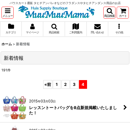
パウスカート通販 タヒチアンパレオなどのフラダンスやタヒチアンダンス用品のお店
メニュー
商品検索
カート
カテゴリ
マイページ
商品検索
ご利用案内
問い合わせ
その他
ホーム
>
新着情報
新着情報
191
件
«
前
1
2
3
4
2015
03
03
年
月
日
レッスントートバッグを8点新規掲載いたしまし
た！