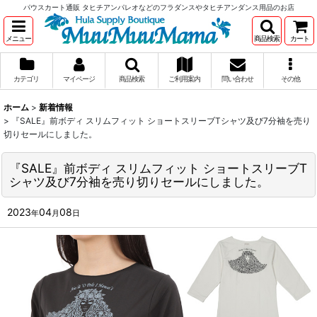
パウスカート通販 タヒチアンパレオなどのフラダンスやタヒチアンダンス用品のお店
メニュー
商品検索
カート
カテゴリ
マイページ
商品検索
ご利用案内
問い合わせ
その他
ホーム
>
新着情報
>
『SALE』前ボディ スリムフィット ショートスリーブTシャツ及び7分袖を売り
切りセールにしました。
『SALE』前ボディ スリムフィット ショートスリーブT
シャツ及び7分袖を売り切りセールにしました。
2023
04
08
年
月
日