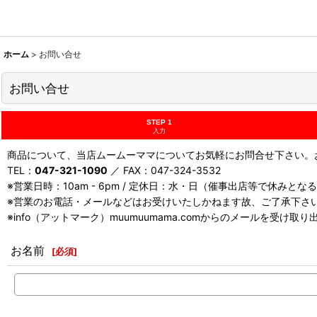
ホーム
>
お問い合せ
お問い合せ
STEP 1
入力
商品について、当店ムームーママについてお気軽にお問合せ下さい。お
TEL：
047-321-1090
／ FAX：047-324-3532
※営業日時：10am - 6pm / 定休日：水・日（催事出店等で休みと
※営業のお電話・メールなどはお受けいたしかねます故、ご了承下さ
※info（アットマーク）muumuumama.comからのメールを受け
お名前
[
必須
]