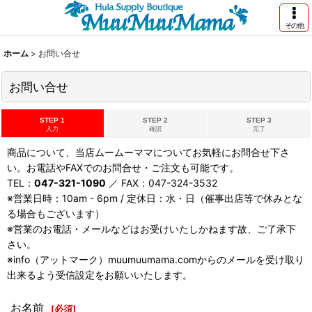
その他
ホーム
>
お問い合せ
お問い合せ
STEP 1
STEP 2
STEP 3
入力
確認
完了
商品について、当店ムームーママについてお気軽にお問合せ下さ
い。お電話やFAXでのお問合せ・ご注文も可能です。
TEL：
047-321-1090
／ FAX：047-324-3532
※営業日時：10am - 6pm / 定休日：水・日（催事出店等で休みとな
る場合もございます）
※営業のお電話・メールなどはお受けいたしかねます故、ご了承下
さい。
※info（アットマーク）muumuumama.comからのメールを受け取り
出来るよう受信設定をお願いいたします。
お名前
[
必須
]