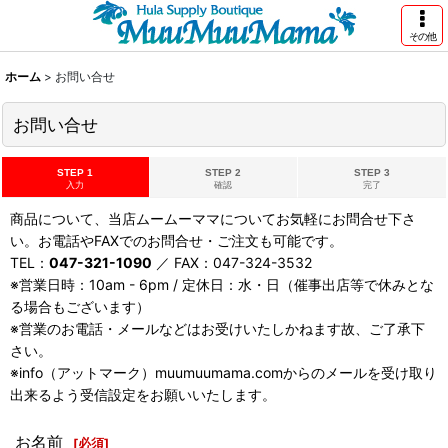
その他
ホーム
>
お問い合せ
お問い合せ
STEP 1
STEP 2
STEP 3
入力
確認
完了
商品について、当店ムームーママについてお気軽にお問合せ下さ
い。お電話やFAXでのお問合せ・ご注文も可能です。
TEL：
047-321-1090
／ FAX：047-324-3532
※営業日時：10am - 6pm / 定休日：水・日（催事出店等で休みとな
る場合もございます）
※営業のお電話・メールなどはお受けいたしかねます故、ご了承下
さい。
※info（アットマーク）muumuumama.comからのメールを受け取り
出来るよう受信設定をお願いいたします。
お名前
[
必須
]