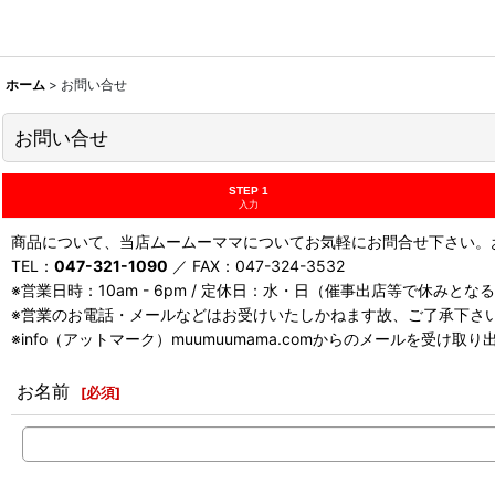
ホーム
>
お問い合せ
お問い合せ
STEP 1
入力
商品について、当店ムームーママについてお気軽にお問合せ下さい。お
TEL：
047-321-1090
／ FAX：047-324-3532
※営業日時：10am - 6pm / 定休日：水・日（催事出店等で休みと
※営業のお電話・メールなどはお受けいたしかねます故、ご了承下さ
※info（アットマーク）muumuumama.comからのメールを受け
お名前
[
必須
]