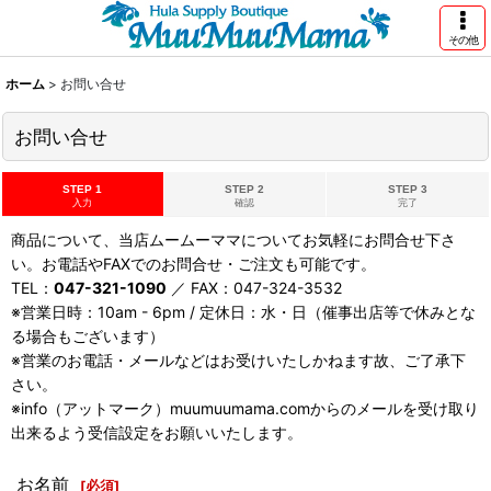
その他
ホーム
>
お問い合せ
お問い合せ
STEP 1
STEP 2
STEP 3
入力
確認
完了
商品について、当店ムームーママについてお気軽にお問合せ下さ
い。お電話やFAXでのお問合せ・ご注文も可能です。
TEL：
047-321-1090
／ FAX：047-324-3532
※営業日時：10am - 6pm / 定休日：水・日（催事出店等で休みとな
る場合もございます）
※営業のお電話・メールなどはお受けいたしかねます故、ご了承下
さい。
※info（アットマーク）muumuumama.comからのメールを受け取り
出来るよう受信設定をお願いいたします。
お名前
[
必須
]