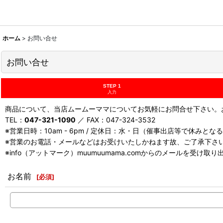
ホーム
>
お問い合せ
お問い合せ
STEP 1
入力
商品について、当店ムームーママについてお気軽にお問合せ下さい。お
TEL：
047-321-1090
／ FAX：047-324-3532
※営業日時：10am - 6pm / 定休日：水・日（催事出店等で休みと
※営業のお電話・メールなどはお受けいたしかねます故、ご了承下さ
※info（アットマーク）muumuumama.comからのメールを受け
お名前
[
必須
]