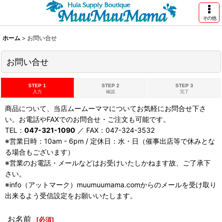
その他
ホーム
>
お問い合せ
お問い合せ
STEP 1
STEP 2
STEP 3
入力
確認
完了
商品について、当店ムームーママについてお気軽にお問合せ下さ
い。お電話やFAXでのお問合せ・ご注文も可能です。
TEL：
047-321-1090
／ FAX：047-324-3532
※営業日時：10am - 6pm / 定休日：水・日（催事出店等で休みとな
る場合もございます）
※営業のお電話・メールなどはお受けいたしかねます故、ご了承下
さい。
※info（アットマーク）muumuumama.comからのメールを受け取り
出来るよう受信設定をお願いいたします。
お名前
[
必須
]