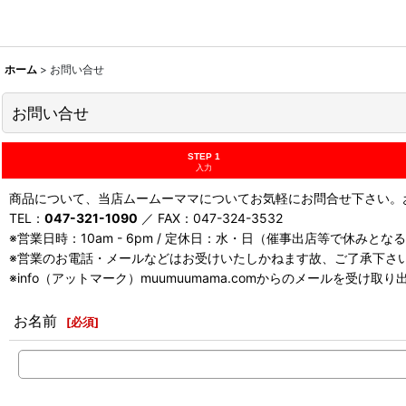
ホーム
>
お問い合せ
お問い合せ
STEP 1
入力
商品について、当店ムームーママについてお気軽にお問合せ下さい。お
TEL：
047-321-1090
／ FAX：047-324-3532
※営業日時：10am - 6pm / 定休日：水・日（催事出店等で休みと
※営業のお電話・メールなどはお受けいたしかねます故、ご了承下さ
※info（アットマーク）muumuumama.comからのメールを受け
お名前
[
必須
]