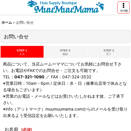
その他
ホーム
>
お問い合せ
お問い合せ
STEP 1
STEP 2
STEP 3
入力
確認
完了
商品について、当店ムームーママについてお気軽にお問合せ下さ
い。お電話やFAXでのお問合せ・ご注文も可能です。
TEL：
047-321-1090
／ FAX：047-324-3532
※営業日時：10am - 6pm / 定休日：水・日（催事出店等で休みとな
る場合もございます）
※営業のお電話・メールなどはお受けいたしかねます故、ご了承下
さい。
※info（アットマーク）muumuumama.comからのメールを受け取り
出来るよう受信設定をお願いいたします。
お名前
[
必須
]