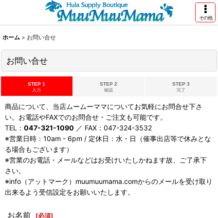
その他
ホーム
>
お問い合せ
お問い合せ
STEP 1
STEP 2
STEP 3
入力
確認
完了
商品について、当店ムームーママについてお気軽にお問合せ下さ
い。お電話やFAXでのお問合せ・ご注文も可能です。
TEL：
047-321-1090
／ FAX：047-324-3532
※営業日時：10am - 6pm / 定休日：水・日（催事出店等で休みとな
る場合もございます）
※営業のお電話・メールなどはお受けいたしかねます故、ご了承下
さい。
※info（アットマーク）muumuumama.comからのメールを受け取り
出来るよう受信設定をお願いいたします。
お名前
[
必須
]