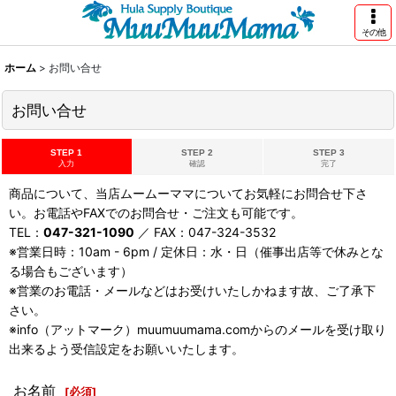
その他
ホーム
>
お問い合せ
お問い合せ
STEP 1
STEP 2
STEP 3
入力
確認
完了
商品について、当店ムームーママについてお気軽にお問合せ下さ
い。お電話やFAXでのお問合せ・ご注文も可能です。
TEL：
047-321-1090
／ FAX：047-324-3532
※営業日時：10am - 6pm / 定休日：水・日（催事出店等で休みとな
る場合もございます）
※営業のお電話・メールなどはお受けいたしかねます故、ご了承下
さい。
※info（アットマーク）muumuumama.comからのメールを受け取り
出来るよう受信設定をお願いいたします。
お名前
[
必須
]