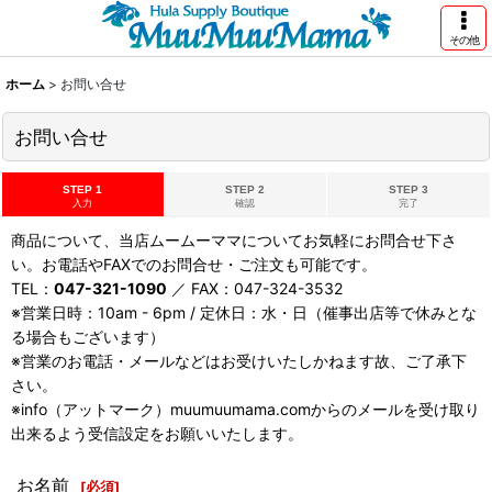
その他
ホーム
>
お問い合せ
お問い合せ
STEP 1
STEP 2
STEP 3
入力
確認
完了
商品について、当店ムームーママについてお気軽にお問合せ下さ
い。お電話やFAXでのお問合せ・ご注文も可能です。
TEL：
047-321-1090
／ FAX：047-324-3532
※営業日時：10am - 6pm / 定休日：水・日（催事出店等で休みとな
る場合もございます）
※営業のお電話・メールなどはお受けいたしかねます故、ご了承下
さい。
※info（アットマーク）muumuumama.comからのメールを受け取り
出来るよう受信設定をお願いいたします。
お名前
[
必須
]