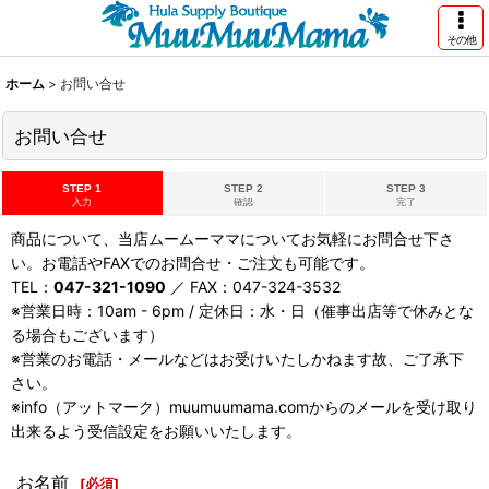
その他
ホーム
>
お問い合せ
お問い合せ
STEP 1
STEP 2
STEP 3
入力
確認
完了
商品について、当店ムームーママについてお気軽にお問合せ下さ
い。お電話やFAXでのお問合せ・ご注文も可能です。
TEL：
047-321-1090
／ FAX：047-324-3532
※営業日時：10am - 6pm / 定休日：水・日（催事出店等で休みとな
る場合もございます）
※営業のお電話・メールなどはお受けいたしかねます故、ご了承下
さい。
※info（アットマーク）muumuumama.comからのメールを受け取り
出来るよう受信設定をお願いいたします。
お名前
[
必須
]