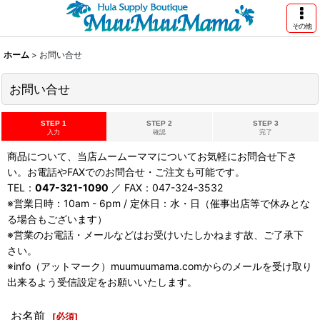
その他
ホーム
>
お問い合せ
お問い合せ
STEP 1
STEP 2
STEP 3
入力
確認
完了
商品について、当店ムームーママについてお気軽にお問合せ下さ
い。お電話やFAXでのお問合せ・ご注文も可能です。
TEL：
047-321-1090
／ FAX：047-324-3532
※営業日時：10am - 6pm / 定休日：水・日（催事出店等で休みとな
る場合もございます）
※営業のお電話・メールなどはお受けいたしかねます故、ご了承下
さい。
※info（アットマーク）muumuumama.comからのメールを受け取り
出来るよう受信設定をお願いいたします。
お名前
[
必須
]